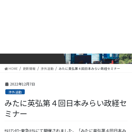
コ
ナ
ン
ビ
テ
ゲ
ン
ー
ツ
シ
に
ョ
更新情報
移
ン
動
に
移
動
HOME
更新情報
渉外活動
みたに英弘第４回日本みらい政経セミナー
2022年12月7日
渉外活動
みたに英弘第４回日本みらい政経セ
ミナー
ｾﾙﾘｱﾝﾀﾜｰ東急ﾎﾃﾙにて開催されました、「みたに英弘第４回日本み