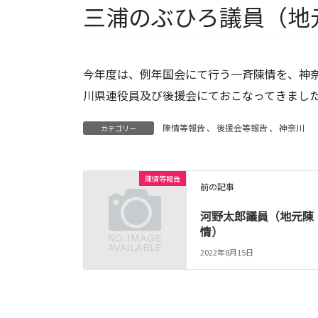
三浦のぶひろ議員（地
今年度は、例年国会にて行う一斉陳情を、神
川県連役員及び後援会にておこなってきまし
陳情等報告
、
後援会等報告
、
神奈川
カテゴリー
陳情等報告
前の記事
河野太郎議員（地元陳
情）
2022年8月15日