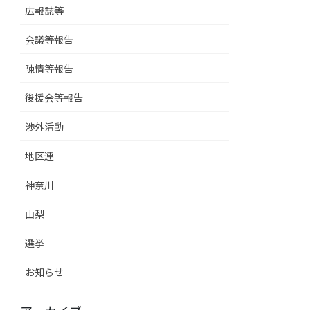
広報誌等
会議等報告
陳情等報告
後援会等報告
渉外活動
地区連
神奈川
山梨
選挙
お知らせ