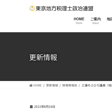
コ
ナ
ン
ビ
テ
ゲ
HOME
ご案内
地
ン
ー
Home
About
ツ
シ
に
ョ
移
ン
動
に
移
更新情報
動
HOME
更新情報
陳情等報告
三浦のぶひろ議員（地
2022年8月16日