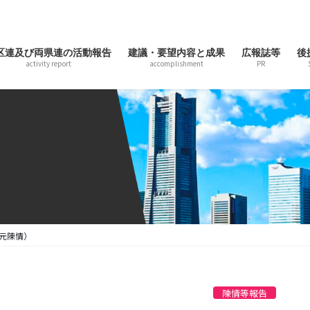
区連及び両県連の活動報告
建議・要望内容と成果
広報誌等
後
activity report
accomplishment
PR
元陳情）
陳情等報告