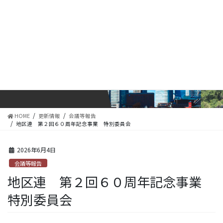
コ
ナ
ン
ビ
テ
ゲ
ン
ー
ツ
シ
に
ョ
更新情報
移
ン
動
に
移
動
HOME
更新情報
会議等報告
地区連 第２回６０周年記念事業 特別委員会
2026年6月4日
会議等報告
地区連 第２回６０周年記念事業
特別委員会