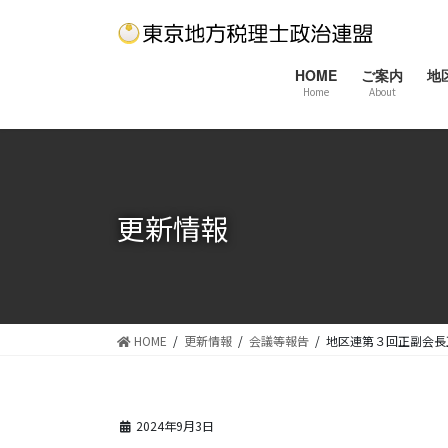
コ
ナ
ン
ビ
テ
ゲ
HOME
ご案内
地
ン
ー
Home
About
ツ
シ
に
ョ
移
ン
動
に
移
更新情報
動
HOME
更新情報
会議等報告
地区連第３回正副会長
2024年9月3日