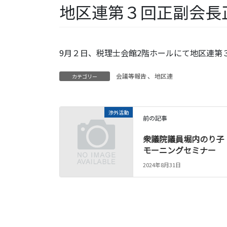
地区連第３回正副会長
9月２日、税理士会館2階ホールにて地区連第
会議等報告
、
地区連
カテゴリー
渉外活動
前の記事
衆議院議員堀内のり子
モーニングセミナー
2024年8月31日