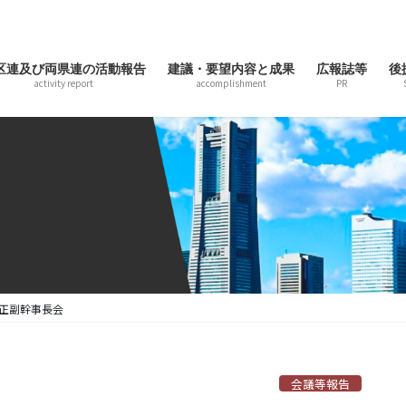
区連及び両県連の活動報告
建議・要望内容と成果
広報誌等
後
activity report
accomplishment
PR
正副幹事長会
会議等報告