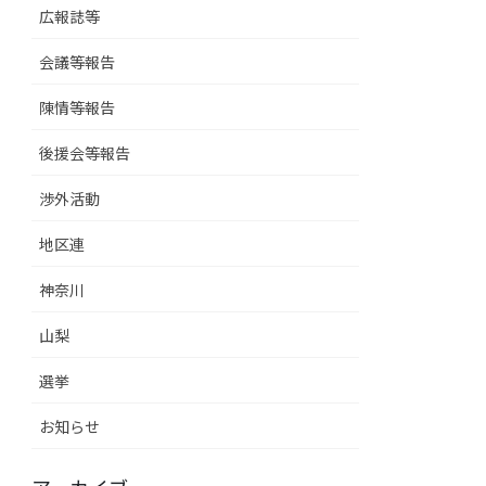
広報誌等
会議等報告
陳情等報告
後援会等報告
渉外活動
地区連
神奈川
山梨
選挙
お知らせ