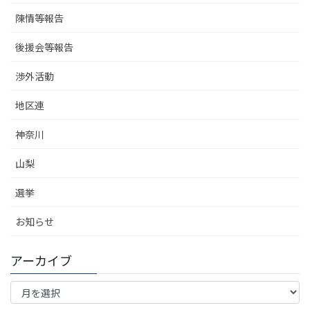
陳情等報告
後援会等報告
渉外活動
地区連
神奈川
山梨
選挙
お知らせ
アーカイブ
ア
ー
カ