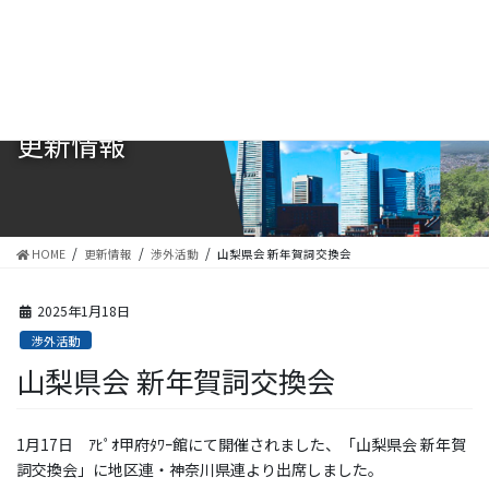
コ
ナ
ン
ビ
テ
ゲ
ン
ー
ツ
シ
に
ョ
更新情報
移
ン
動
に
移
動
HOME
更新情報
渉外活動
山梨県会 新年賀詞交換会
2025年1月18日
渉外活動
山梨県会 新年賀詞交換会
1月17日 ｱﾋﾟｵ甲府ﾀﾜｰ館にて開催されました、「山梨県会 新年賀
詞交換会」に地区連・神奈川県連より出席しました。