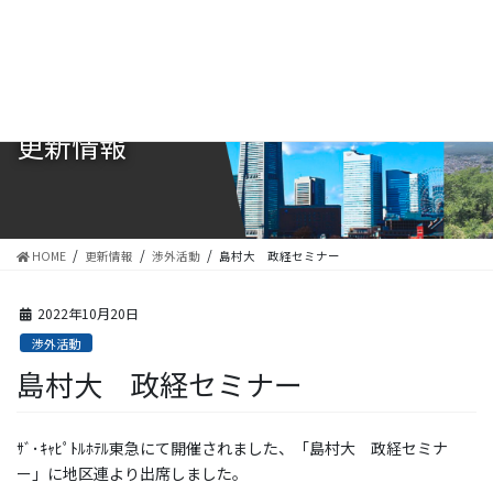
コ
ナ
ン
ビ
テ
ゲ
ン
ー
ツ
シ
に
ョ
更新情報
移
ン
動
に
移
動
HOME
更新情報
渉外活動
島村大 政経セミナー
2022年10月20日
渉外活動
島村大 政経セミナー
ｻﾞ･ｷｬﾋﾟﾄﾙﾎﾃﾙ東急にて開催されました、「島村大 政経セミナ
ー」に地区連より出席しました。