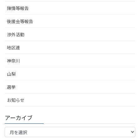
陳情等報告
後援会等報告
渉外活動
地区連
神奈川
山梨
選挙
お知らせ
アーカイブ
ア
ー
カ