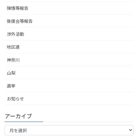
陳情等報告
後援会等報告
渉外活動
地区連
神奈川
山梨
選挙
お知らせ
アーカイブ
ア
ー
カ