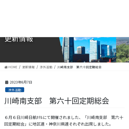
コ
ナ
ン
ビ
テ
ゲ
ン
ー
ツ
シ
に
ョ
更新情報
移
ン
動
に
移
動
HOME
更新情報
渉外活動
川崎南支部 第六十回定期総会
2023年6月7日
渉外活動
川崎南支部 第六十回定期総会
６月６日川崎日航ﾎﾃﾙにて開催されました、「川崎南支部 第六十
回定期総会」に地区連・神奈川県連それぞれ出席しました。