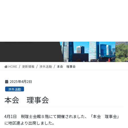
コ
ナ
ン
ビ
テ
ゲ
ン
ー
ツ
シ
に
ョ
更新情報
移
ン
動
に
移
動
HOME
更新情報
渉外活動
本会 理事会
2025年4月2日
渉外活動
本会 理事会
4月1日 税理士会館８階にて開催されました、「本会 理事会」
に地区連より出席しました。