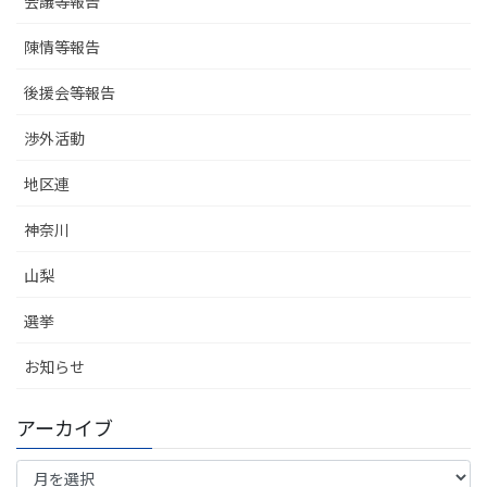
会議等報告
陳情等報告
後援会等報告
渉外活動
地区連
神奈川
山梨
選挙
お知らせ
アーカイブ
ア
ー