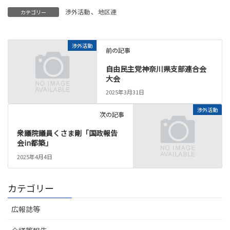
渉外活動
、
地区連
カテゴリー
渉外活動
前の記事
自由民主党神奈川県支部連合会
大会
2025年3月31日
渉外活動
次の記事
衆議院議員くさま剛「国政報告
会in都築」
2025年4月4日
カテゴリー
広報誌等