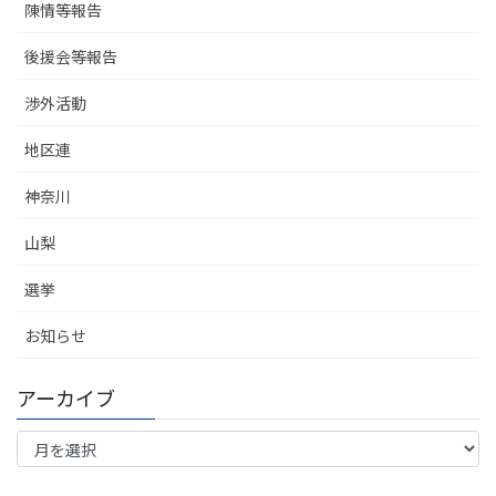
陳情等報告
後援会等報告
渉外活動
地区連
神奈川
山梨
選挙
お知らせ
アーカイブ
ア
ー
カ