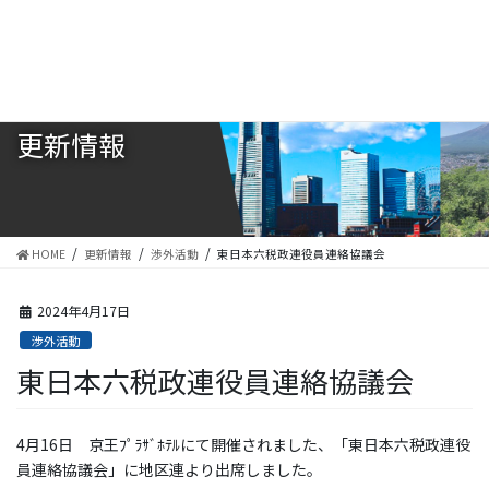
コ
ナ
ン
ビ
テ
ゲ
ン
ー
ツ
シ
に
ョ
更新情報
移
ン
動
に
移
動
HOME
更新情報
渉外活動
東日本六税政連役員連絡協議会
2024年4月17日
渉外活動
東日本六税政連役員連絡協議会
4月16日 京王ﾌﾟﾗｻﾞﾎﾃﾙにて開催されました、「東日本六税政連役
員連絡協議会」に地区連より出席しました。