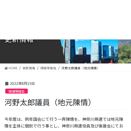
コ
ナ
ン
ビ
テ
ゲ
ン
ー
ツ
シ
に
ョ
更新情報
移
ン
動
に
移
動
HOME
更新情報
陳情等報告
河野太郎議員（地元陳情）
2022年8月15日
陳情等報告
河野太郎議員（地元陳情）
今年度は、例年国会にて行う一斉陳情を、神奈川県連では地元陳
情を主体に個別で行う事とし、神奈川県連役員及び後援会にてお