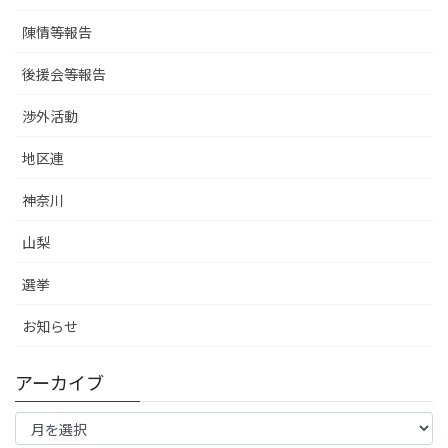
陳情等報告
後援会等報告
渉外活動
地区連
神奈川
山梨
選挙
お知らせ
アーカイブ
ア
ー