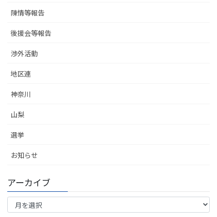
陳情等報告
後援会等報告
渉外活動
地区連
神奈川
山梨
選挙
お知らせ
アーカイブ
ア
ー
カ