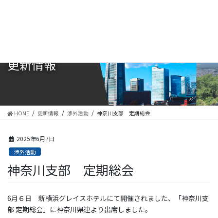
コ
ナ
ン
ビ
テ
ゲ
ン
ー
ツ
シ
に
ョ
更新情報
移
ン
動
に
移
動
HOME
更新情報
渉外活動
神奈川支部 定期総会
2025年6月7日
渉外活動
神奈川支部 定期総会
6月６日 新横浜グレイスホテルにて開催されました、「神奈川支
部 定期総会」に神奈川県連より出席しました。