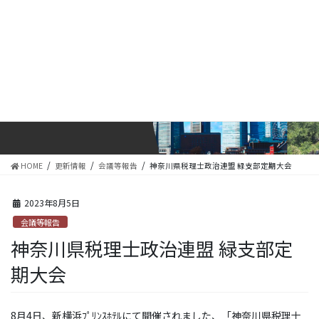
コ
ナ
ン
ビ
テ
ゲ
ン
ー
ツ
シ
に
ョ
更新情報
移
ン
動
に
移
動
HOME
更新情報
会議等報告
神奈川県税理士政治連盟 緑支部定期大会
2023年8月5日
会議等報告
神奈川県税理士政治連盟 緑支部定
期大会
8月4日、新横浜ﾌﾟﾘﾝｽﾎﾃﾙにて開催されました、「神奈川県税理士