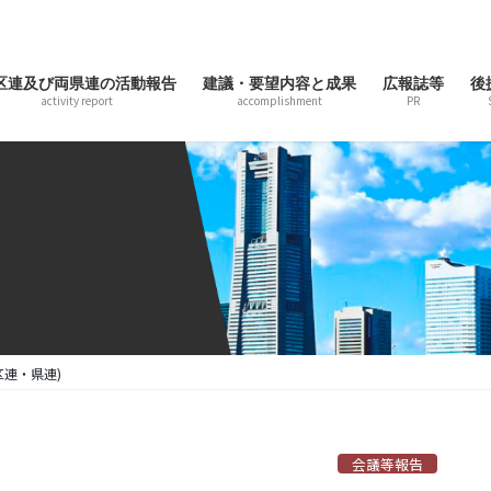
区連及び両県連の活動報告
建議・要望内容と成果
広報誌等
後
activity report
accomplishment
PR
区連・県連)
会議等報告