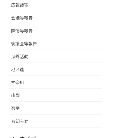
広報誌等
会議等報告
陳情等報告
後援会等報告
渉外活動
地区連
神奈川
山梨
選挙
お知らせ