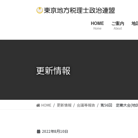
コ
ナ
ン
ビ
テ
ゲ
HOME
ご案内
地
ン
ー
Home
About
ツ
シ
に
ョ
移
ン
動
に
移
更新情報
動
HOME
更新情報
会議等報告
第56回 定期大会(地
2022年8月10日