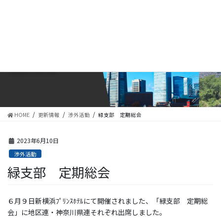
コ
ナ
ン
ビ
テ
ゲ
ン
ー
ツ
シ
に
ョ
更新情報
移
ン
動
に
移
動
HOME
更新情報
渉外活動
緑支部 定期総会
2023年6月10日
渉外活動
緑支部 定期総会
６月９日新横浜ﾌﾟﾘﾝｽﾎﾃﾙにて開催されました、「緑支部 定期総
会」に地区連・神奈川県連それぞれ出席しました。