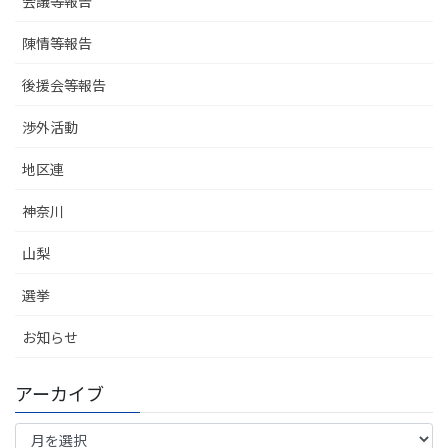
会議等報告
陳情等報告
後援会等報告
渉外活動
地区連
神奈川
山梨
選挙
お知らせ
アーカイブ
ア
ー