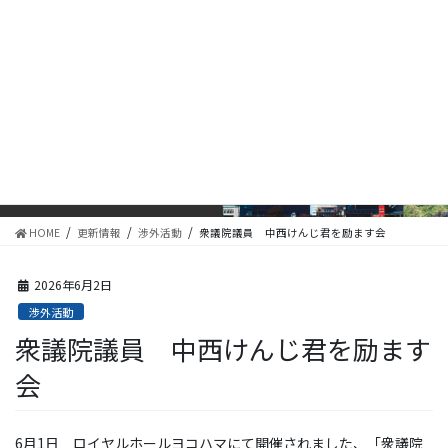
コ
ナ
ン
ビ
テ
ゲ
ン
ー
ツ
シ
に
ョ
更新情報
移
ン
動
に
移
動
HOME
更新情報
渉外活動
衆議院議員 中西けんじ君を励ます会
2026年6月2日
渉外活動
衆議院議員 中西けんじ君を励ます
会
6月1日 ロイヤルホールヨコハマにて開催されました、「衆議院