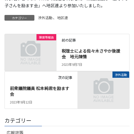
子さんを励ます会」へ地区連より参加いたしました。
渉外活動
、
地区連
カテゴリー
陳情等報告
前の記事
税理士による佐々木さやか後援
会 地元陳情
2023年9月7日
渉外活動
次の記事
前衆議院議員 松本純君を励ます
会
2023年9月12日
カテゴリー
広報誌等