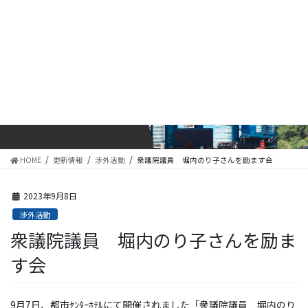
コ
ナ
ン
ビ
テ
ゲ
ン
ー
ツ
シ
に
ョ
更新情報
移
ン
動
に
移
動
HOME
更新情報
渉外活動
衆議院議員 堀内のり子さんを励ます会
2023年9月8日
渉外活動
衆議院議員 堀内のり子さんを励ま
す会
9月7日、都市ｾﾝﾀｰﾎﾃﾙにて開催されました「衆議院議員 堀内のり