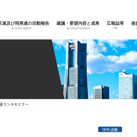
区連及び両県連の活動報告
建議・要望内容と成果
広報誌等
後
activity report
accomplishment
PR
経ランチセミナー
渉外活動