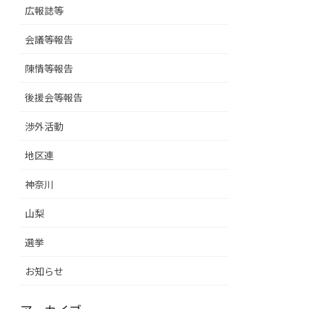
広報誌等
会議等報告
陳情等報告
後援会等報告
渉外活動
地区連
神奈川
山梨
選挙
お知らせ