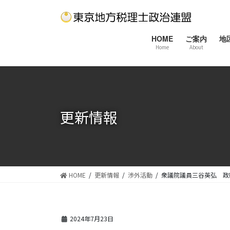
コ
ナ
ン
ビ
テ
ゲ
HOME
ご案内
地
ン
ー
Home
About
ツ
シ
に
ョ
移
ン
動
に
移
更新情報
動
HOME
更新情報
渉外活動
衆議院議員三谷英弘 政
2024年7月23日