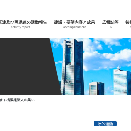
区連及び両県連の活動報告
建議・要望内容と成果
広報誌等
後
activity report
accomplishment
PR
ます横浜経済人の集い
渉外活動