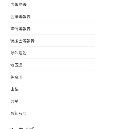
広報誌等
会議等報告
陳情等報告
後援会等報告
渉外活動
地区連
神奈川
山梨
選挙
お知らせ