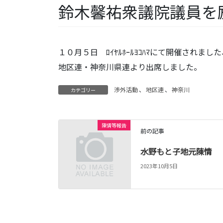
鈴木馨祐衆議院議員を
１０月５日 ﾛｲﾔﾙﾎｰﾙﾖｺﾊﾏにて開催され
地区連・神奈川県連より出席しました。
渉外活動
、
地区連
、
神奈川
カテゴリー
陳情等報告
前の記事
水野もと子地元陳情
2023年10月5日