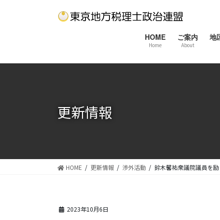
コ
ナ
ン
ビ
テ
ゲ
HOME
ご案内
地
ン
ー
Home
About
ツ
シ
に
ョ
移
ン
動
に
移
更新情報
動
HOME
更新情報
渉外活動
鈴木馨祐衆議院議員を励
2023年10月6日