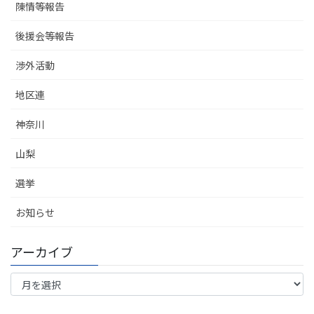
陳情等報告
後援会等報告
渉外活動
地区連
神奈川
山梨
選挙
お知らせ
アーカイブ
ア
ー
カ