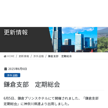
コ
ナ
ン
ビ
テ
ゲ
ン
ー
ツ
シ
に
ョ
更新情報
移
ン
動
に
移
動
HOME
更新情報
渉外活動
鎌倉支部 定期総会
2025年6月6日
渉外活動
鎌倉支部 定期総会
6月5日、鎌倉プリンスホテルにて開催されました、「鎌倉支部
定期総会」に神奈川県連より出席しました。