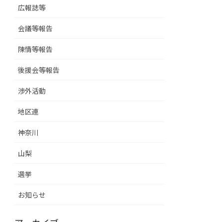
広報誌等
会議等報告
陳情等報告
後援会等報告
渉外活動
地区連
神奈川
山梨
選挙
お知らせ