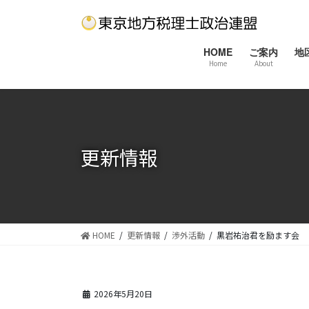
コ
ナ
ン
ビ
テ
ゲ
HOME
ご案内
地
ン
ー
Home
About
ツ
シ
に
ョ
移
ン
動
に
移
更新情報
動
HOME
更新情報
渉外活動
黒岩祐治君を励ます会
2026年5月20日