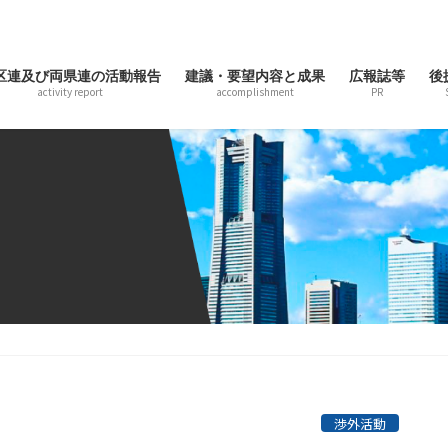
区連及び両県連の活動報告
建議・要望内容と成果
広報誌等
後
activity report
accomplishment
PR
渉外活動